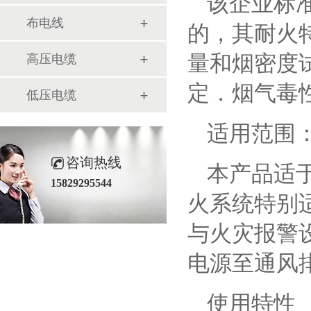
该企业标准是
布电线
的，其耐火特
量和烟密度试验符
高压电缆
定．烟气毒性
低压电缆
适用范围
咨询热线
本产品适
15829295544
火系统特别
与火灾报警
电源至通风
使用特性